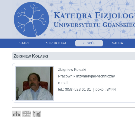
START
STRUKTURA
ZESPÓŁ
NAUKA
Zbigniew Kołaski
Zbigniew Kołaski
Pracownik inżynieryjno-techniczny
e-mail: -
tel.: (058) 523 61 31 | pokój: B/444